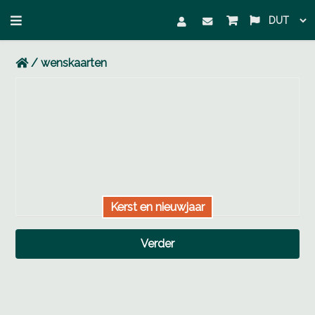
Skip
Skip
to
to
primary
content
/
wenskaarten
navigation
Kerst en nieuwjaar
Verder